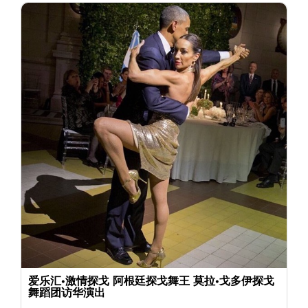
爱乐汇•激情探戈 阿根廷探戈舞王 莫拉•戈多伊探戈
舞蹈团访华演出