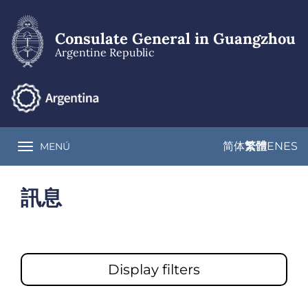
Skip
to
main
Consulate General in Guangzhou
content
Argentine Republic
简体
繁體
EN
ES
MENÚ
Toggle navigation
訊息
Display filters