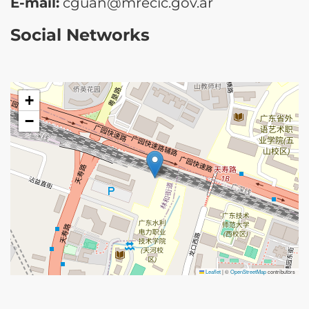
E-mail:
cguan@mrecic.gov.ar
Social Networks
+
−
Leaflet
|
©
OpenStreetMap
contributors