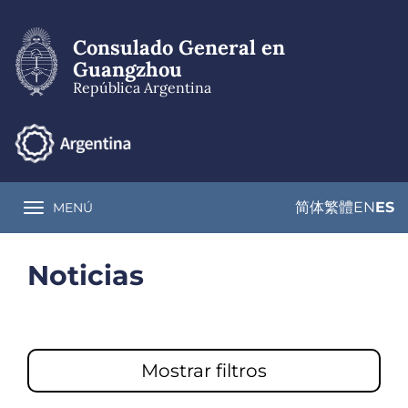
Pasar
al
Consulado General en
contenido
principal
Guangzhou
República Argentina
简体
繁體
EN
ES
MENÚ
Toggle navigation
Noticias
Mostrar filtros