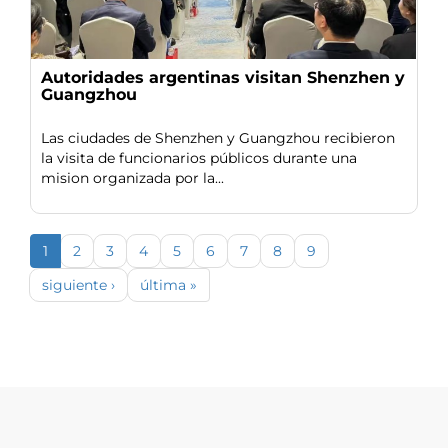
Autoridades argentinas visitan Shenzhen y
Guangzhou
Las ciudades de Shenzhen y Guangzhou recibieron
la visita de funcionarios públicos durante una
mision organizada por la...
1
2
3
4
5
6
7
8
9
siguiente ›
última »