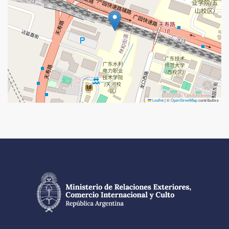
Leaflet
|
©
OpenStreetMap
contributors