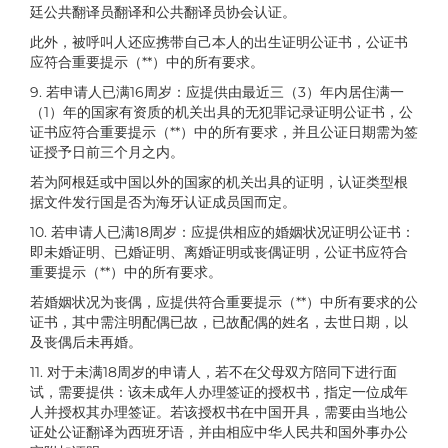
廷公共翻译员翻译和公共翻译员协会认证。
此外，被呼叫人还应携带自己本人的出生证明公证书，公证书
应符合重要提示（**）中的所有要求。
9. 若申请人已满16周岁：应提供由最近三（3）年内居住满一
（1）年的国家有资质的机关出具的无犯罪记录证明公证书，公
证书应符合重要提示（**）中的所有要求，并且公证日期需为签
证授予日前三个月之内。
若为阿根廷或中国以外的国家的机关出具的证明，认证类型根
据文件发行国是否为海牙认证成员国而定。
10. 若申请人已满18周岁：应提供相应的婚姻状况证明公证书：
即未婚证明、已婚证明、离婚证明或丧偶证明，公证书应符合
重要提示（**）中的所有要求。
若婚姻状况为丧偶，应提供符合重要提示（**）中所有要求的公
证书，其中需注明配偶已故，已故配偶的姓名，去世日期，以
及丧偶后未再婚。
11. 对于未满18周岁的申请人，若不在父母双方陪同下进行面
试，需要提供：该未成年人办理签证的授权书，指定一位成年
人并授权其办理签证。若该授权书在中国开具，需要由当地公
证处公证翻译为西班牙语，并由相应中华人民共和国外事办公