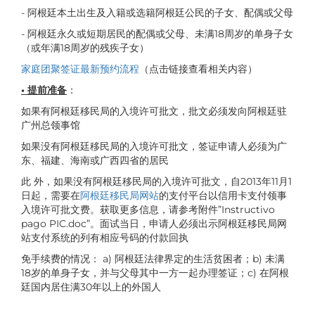
- 阿根廷本土出生及入籍或选籍阿根廷公民的子女、配偶或父母
- 阿根廷永久或短期居民的配偶或父母、未满18周岁的单身子女
（或年满18周岁的残疾子女）
家庭团聚签证最新预约流程
（点击链接查看相关内容）
• 提前准备
：
如果有阿根廷移民局的入境许可批文，批文必须发向阿根廷驻
广州总领事馆
如果没有阿根廷移民局的入境许可批文，签证申请人必须为广
东、福建、海南或广西四省的居民
此 外，如果没有阿根廷移民局的入境许可批文，自2013年11月1
日起，需要在
阿根廷移民局网站
的支付平台以信用卡支付领事
入境许可批文费。获取更多信息，请参考附件”Instructivo
pago PIC.doc”。面试当日，申请人必须出示阿根廷移民局网
站支付系统的列有相应号码的付款回执
免手续费的情况： a) 阿根廷法律界定的生活贫困者；b) 未满
18岁的单身子女，并与父母其中一方一起办理签证；c) 在阿根
廷国内居住满30年以上的外国人