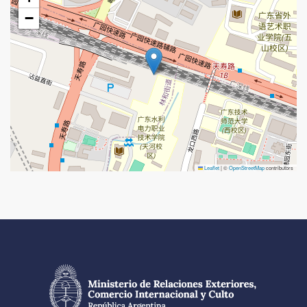
−
Leaflet
|
©
OpenStreetMap
contributors