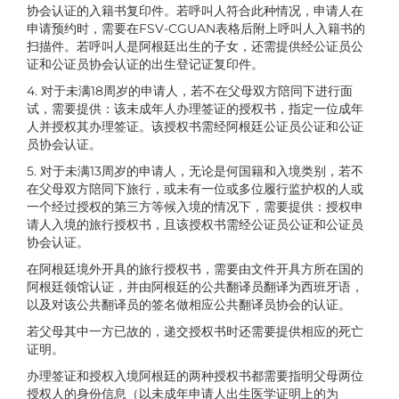
协会认证的入籍书复印件。若呼叫人符合此种情况，申请人在
申请预约时，需要在FSV-CGUAN表格后附上呼叫人入籍书的
扫描件。若呼叫人是阿根廷出生的子女，还需提供经公证员公
证和公证员协会认证的出生登记证复印件。
4. 对于未满18周岁的申请人，若不在父母双方陪同下进行面
试，需要提供：该未成年人办理签证的授权书，指定一位成年
人并授权其办理签证。该授权书需经阿根廷公证员公证和公证
员协会认证。
5. 对于未满13周岁的申请人，无论是何国籍和入境类别，若不
在父母双方陪同下旅行，或未有一位或多位履行监护权的人或
一个经过授权的第三方等候入境的情况下，需要提供：授权申
请人入境的旅行授权书，且该授权书需经公证员公证和公证员
协会认证。
在阿根廷境外开具的旅行授权书，需要由文件开具方所在国的
阿根廷领馆认证，并由阿根廷的公共翻译员翻译为西班牙语，
以及对该公共翻译员的签名做相应公共翻译员协会的认证。
若父母其中一方已故的，递交授权书时还需要提供相应的死亡
证明。
办理签证和授权入境阿根廷的两种授权书都需要指明父母两位
授权人的身份信息（以未成年申请人出生医学证明上的为