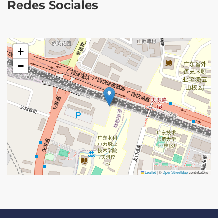
Redes Sociales
+
−
Leaflet
|
©
OpenStreetMap
contributors