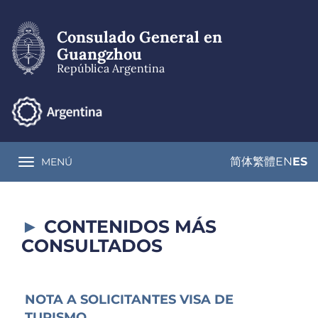
Pasar
al
Consulado General en
contenido
principal
Guangzhou
República Argentina
简体
繁體
EN
ES
MENÚ
Toggle navigation
CONTENIDOS MÁS
CONSULTADOS
NOTA A SOLICITANTES VISA DE
TURISMO