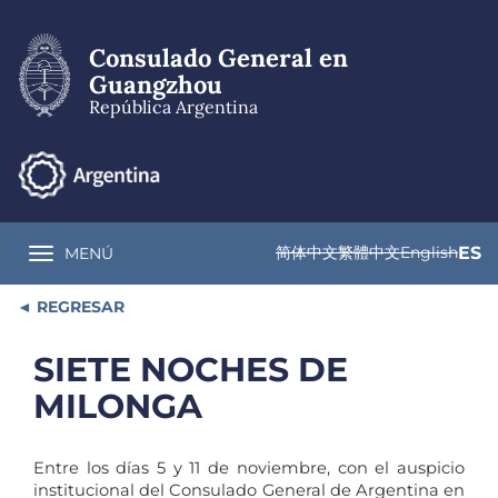
Pasar
al
Consulado General en
contenido
principal
Guangzhou
República Argentina
简体中文
繁體中文
English
ES
MENÚ
Toggle navigation
REGRESAR
SIETE NOCHES DE
MILONGA
Entre los días 5 y 11 de noviembre, con el auspicio
institucional del Consulado General de Argentina en