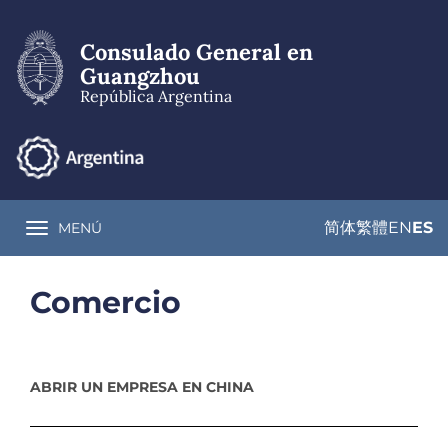
Pasar
al
Consulado General en
contenido
principal
Guangzhou
República Argentina
简体
繁體
EN
ES
MENÚ
Toggle navigation
Comercio
ABRIR UN EMPRESA EN CHINA