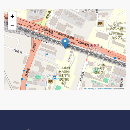
+
−
Leaflet
|
©
OpenStreetMap
contributors