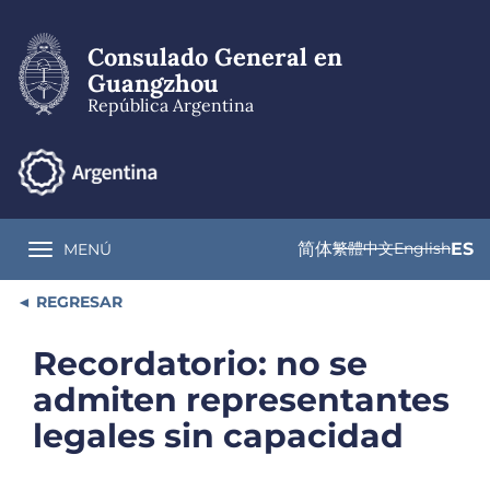
Pasar
al
Consulado General en
contenido
principal
Guangzhou
República Argentina
简体
繁體中文
English
ES
MENÚ
Toggle navigation
REGRESAR
Recordatorio: no se
admiten representantes
legales sin capacidad