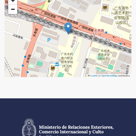
+
−
Leaflet
|
©
OpenStreetMap
contributors