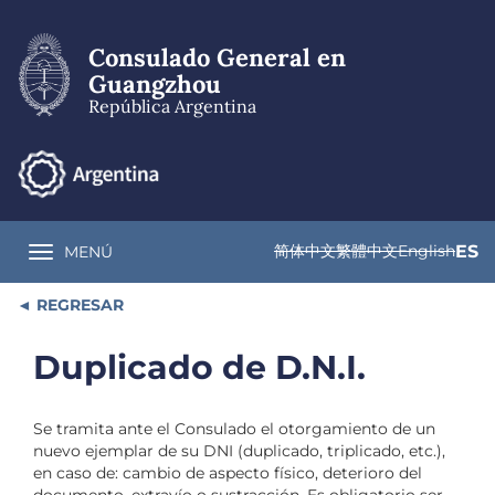
Pasar
al
Consulado General en
contenido
principal
Guangzhou
República Argentina
简体中文
繁體中文
English
ES
MENÚ
Toggle navigation
REGRESAR
Duplicado de D.N.I.
Se tramita ante el Consulado el otorgamiento de un
nuevo ejemplar de su DNI (duplicado, triplicado, etc.),
en caso de: cambio de aspecto físico, deterioro del