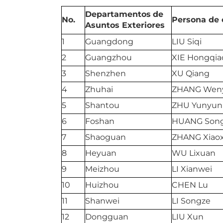
Departamentos
de
No.
Persona de 
Asuntos Exteriores
1
Guangdong
LIU Siqi
2
Guangzhou
XIE Hongqia
3
Shenzhen
XU Qiang
4
Zhuhai
ZHANG Wen
5
Shantou
ZHU Yunyun
6
Foshan
HUANG Son
7
Shaoguan
ZHANG Xiao
8
Heyuan
WU Lixuan
9
Meizhou
LI Xianwei
10
Huizhou
CHEN Lu
11
Shanwei
LI Songze
12
Dongguan
LIU Xun