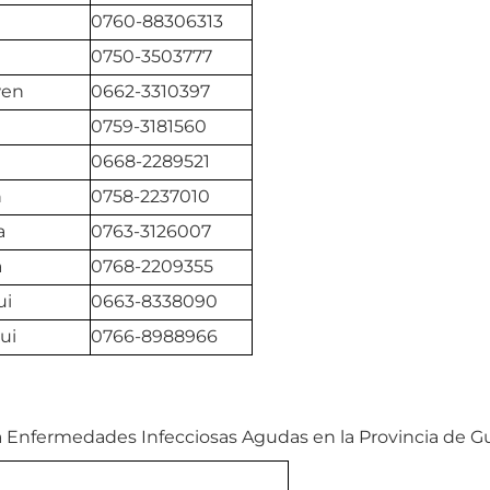
0760-88306313
0750-3503777
wen
0662-3310397
0759-3181560
0668-2289521
n
0758-2237010
a
0763-3126007
a
0768-2209355
ui
0663-8338090
ui
0766-8988966
a Enfermedades Infecciosas Agudas en la Provincia de