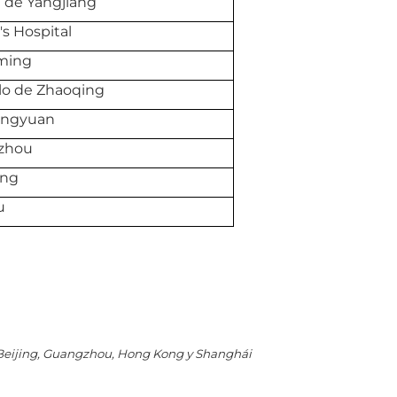
a de Yangjiang
's Hospital
oming
blo de Zhaoqing
Qingyuan
ozhou
ang
u
Beijing, Guangzhou, Hong Kong y Shanghái