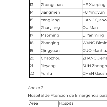
13
Zhongshan
HE Xueping
14
Jiangmen
FU Yingyun
15
Yangjiang
LIANG Qiao
16
Zhanjiang
OU Man
17
Maoming
LI Yanming
18
Zhaoqing
WANG Bimi
19
Qingyuan
GUO Manhu
20
Chaozhou
ZHANG Jien
21
Jieyang
SUN Zhongr
22
Yunfu
CHEN Gaosh
Anexo 2
Hospital de Atención de Emergencia par
Área
Hospital