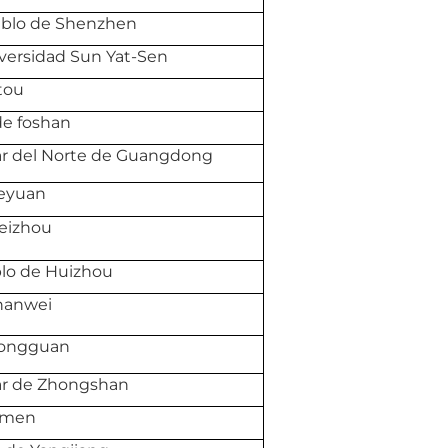
ueblo de Shenzhen
iversidad Sun Yat-Sen
tou
de foshan
ar del Norte de Guangdong
Heyuan
Meizhou
blo de Huizhou
Shanwei
Dongguan
ar de Zhongshan
ngmen