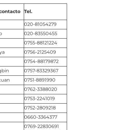
contacto
Tel.
020-81054279
o
020-83550455
0755-88121224
ya
0756-2125409
0754-88179872
gbin
0757-83329367
xuan
0751-8891990
0762-3388020
0753-2241019
0752-2809218
0660-3364377
0769-22830691