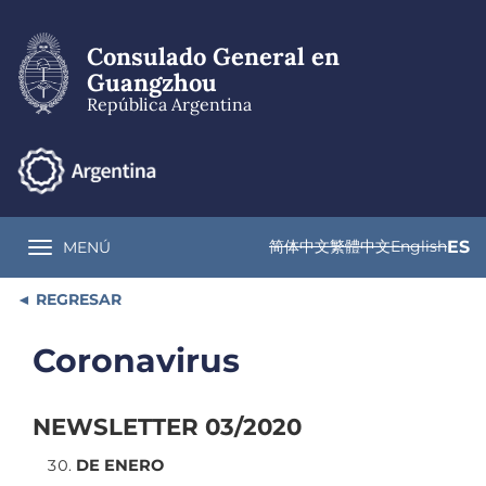
Pasar
al
Consulado General en
contenido
principal
Guangzhou
República Argentina
简体中文
繁體中文
English
ES
MENÚ
Toggle navigation
REGRESAR
Coronavirus
NEWSLETTER 03/2020
DE ENERO