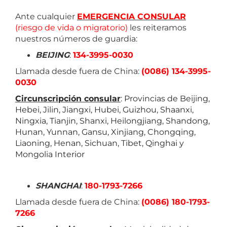
Ante cualquier
EMERGENCIA CONSULAR
(riesgo de vida o migratorio)
les reiteramos
nuestros números de guardia:
BEIJING
:
134-3995-0030
Llamada desde fuera de China:
(0086) 134-3995-
0030
Circunscripción consular
: Provincias de Beijing,
Hebei, Jilin, Jiangxi, Hubei, Guizhou, Shaanxi,
Ningxia, Tianjin, Shanxi, Heilongjiang, Shandong,
Hunan, Yunnan, Gansu, Xinjiang, Chongqing,
Liaoning, Henan, Sichuan, Tibet, Qinghai y
Mongolia Interior
SHANGHAI
:
180-1793-7266
Llamada desde fuera de China:
(0086) 180-1793-
7266