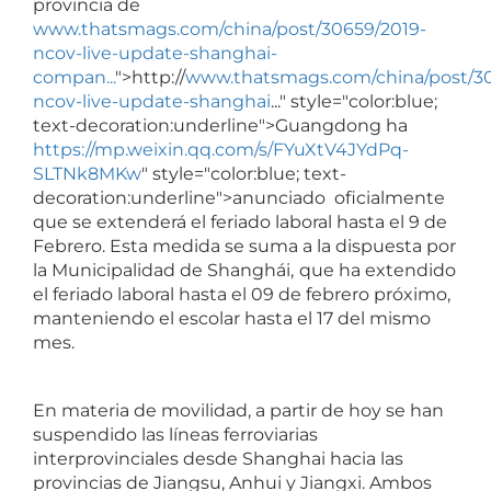
provincia de
www.thatsmags.com/china/post/30659/2019-
ncov-live-update-shanghai-
compan...
">http://
www.thatsmags.com/china/post/30
ncov-live-update-shanghai
..." style="color:blue;
text-decoration:underline">Guangdong ha
https://mp.weixin.qq.com/s/FYuXtV4JYdPq-
SLTNk8MKw
" style="color:blue; text-
decoration:underline">anunciado oficialmente
que se extenderá el feriado laboral hasta el 9 de
Febrero. Esta medida se suma a la dispuesta por
la Municipalidad de Shanghái,
que ha extendido
el feriado laboral hasta el 09 de febrero próximo,
manteniendo el escolar hasta el 17 del mismo
mes.
En materia de movilidad, a partir de hoy se han
suspendido las líneas ferroviarias
interprovinciales desde Shanghai hacia las
provincias de Jiangsu, Anhui y Jiangxi. Ambos