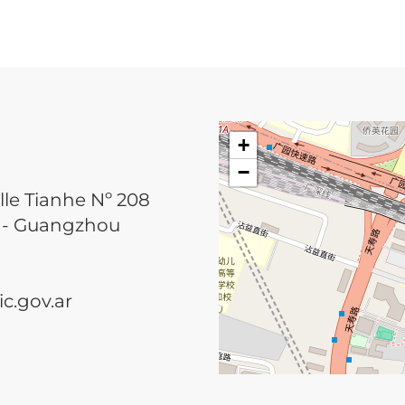
+
−
lle Tianhe Nº 208
he - Guangzhou
.gov.ar