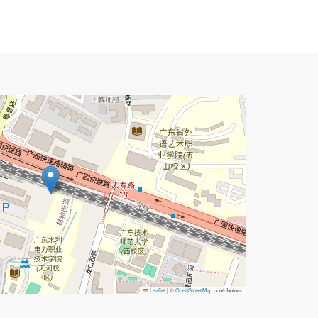
Leaflet
|
©
OpenStreetMap
contributors