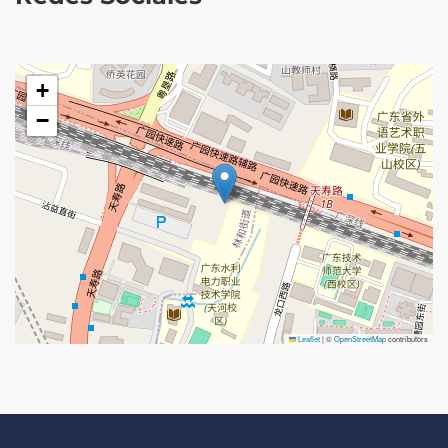
+
−
Leaflet
|
©
OpenStreetMap
contributors