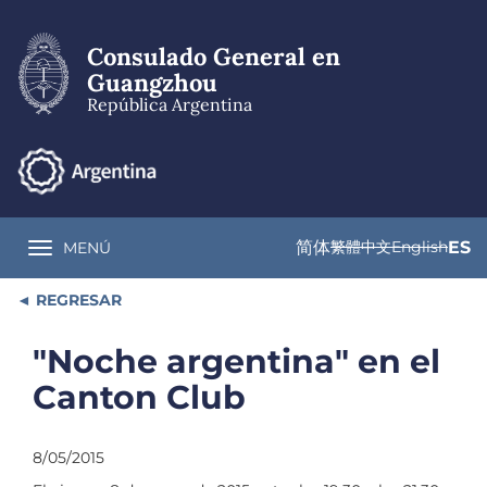
Pasar
al
Consulado General en
contenido
principal
Guangzhou
República Argentina
简体
繁體中文
English
ES
MENÚ
Toggle navigation
REGRESAR
"Noche argentina" en el
Canton Club
8/05/2015