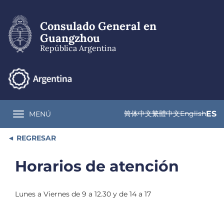
Pasar
al
Consulado General en
contenido
principal
Guangzhou
República Argentina
简体中文
繁體中文
English
ES
MENÚ
Toggle navigation
REGRESAR
Horarios de atención
Lunes a Viernes de 9 a 12.30 y de 14 a 17