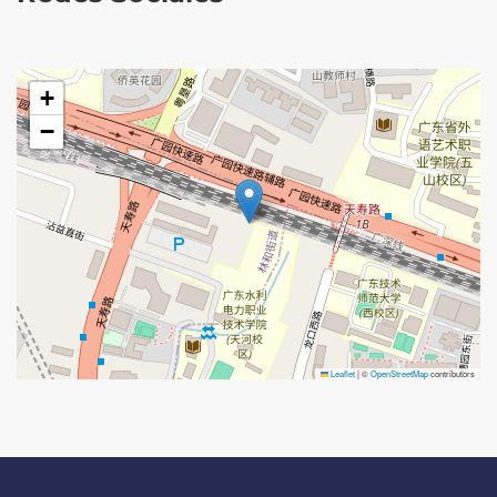
+
−
Leaflet
|
©
OpenStreetMap
contributors