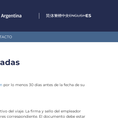
简体
繁體中文
ENGLISH
ES
TACTO
radas
om
por lo menos 30 días antes de la fecha de su
ivo del viaje. La firma y sello del empleador
iores correspondiente. El documento debe estar