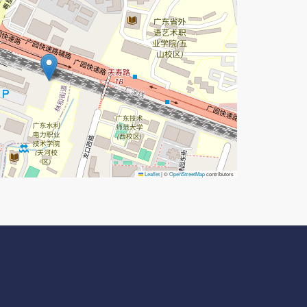
Leaflet
|
©
OpenStreetMap
contributors