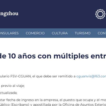
angzhou
ONSULARES
COMERCIO
CULTURA
TURISMO
CON
e 10 años con múltiples ent
rmulario FSV-CGUAN, el que debe ser remitido a
cguanvis@163.c
revio al viaje;
ctualizada;
nstar fecha de ingreso en la empresa, el puesto que ocupa y el mot
úblico (Escribano) y apostillada por la Oficina de Asuntos Exter