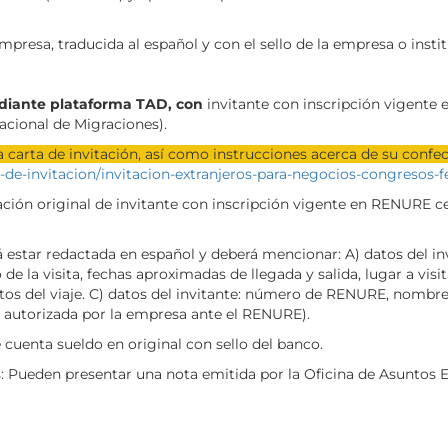
mpresa, traducida al español y con el sello de la empresa o instit
diante plataforma TAD, con
invitante con inscripción vigente
acional de Migraciones).
 carta de invitación, así como instrucciones acerca de su confec
ta-de-invitacion/invitacion-extranjeros-para-negocios-congresos-f
ación original de invitante con inscripción vigente en RENURE ce
rá estar redactada en español y deberá mencionar: A) datos del i
 la visita, fechas aproximadas de llegada y salida, lugar a visit
os del viaje. C) datos del invitante: número de RENURE, nombre, d
la autorizada por la empresa ante el RENURE).
cuenta sueldo en original con sello del banco.
Pueden presentar una nota emitida por la Oficina de Asuntos Exte