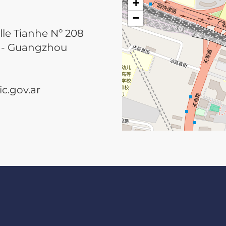
+
−
lle Tianhe Nº 208
he - Guangzhou
.gov.ar