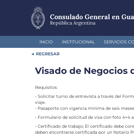
Pasar
al
contenido
Consulado General en Gu
principal
República Argentina
INICIO
INSTITUCIONAL
SERVICIOS C
REGRESAR
Visado de Negocios d
Requisitos:
- Solicitar turno de entrevista a través del Fo
viaje.
- Pasaporte con vigencia mínima de seis meses p
- Formulario de solicitud de visa con foto 4×4 a
- Certificado de trabajo; El certificado debe co
deben encontrarse certificada por un Notario P