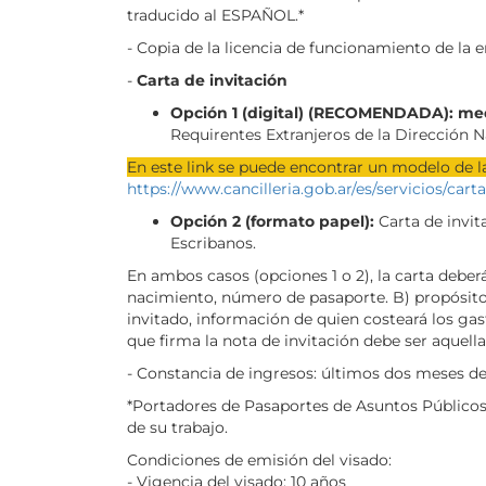
traducido al ESPAÑOL.*
- Copia de la licencia de funcionamiento de la e
-
Carta de invitación
Opción 1 (digital) (RECOMENDADA): me
Requirentes Extranjeros de la Dirección N
En este link se puede encontrar un modelo de la
https://www.cancilleria.gob.ar/es/servicios/car
Opción 2 (formato papel):
Carta de invit
Escribanos.
En ambos casos (opciones 1 o 2), la carta debe
nacimiento, número de pasaporte. B) propósito de
invitado, información de quien costeará los gast
que firma la nota de invitación debe ser aquel
- Constancia de ingresos: últimos dos meses de 
*Portadores de Pasaportes de Asuntos Públicos: 
de su trabajo.
Condiciones de emisión del visado:
- Vigencia del visado: 10 años