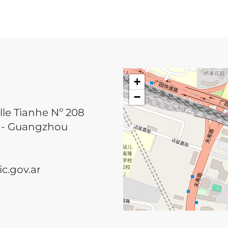
+
−
lle Tianhe Nº 208
he - Guangzhou
.gov.ar