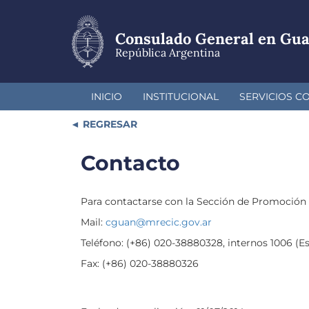
Pasar
al
contenido
Consulado General en Gu
principal
República Argentina
INICIO
INSTITUCIONAL
SERVICIOS C
REGRESAR
Contacto
Para contactarse con la Sección de Promoción Cu
Mail:
cguan@mrecic.gov.ar
Teléfono: (+86) 020-38880328, internos 1006 (Es
Fax: (+86) 020-38880326