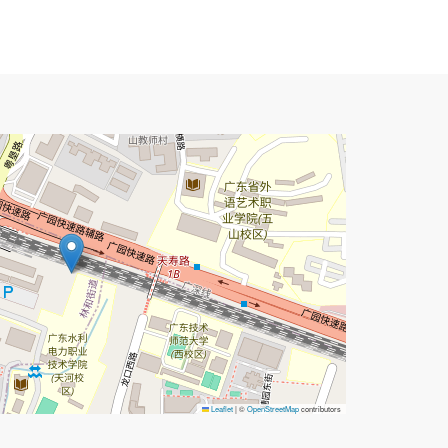
Leaflet
|
©
OpenStreetMap
contributors