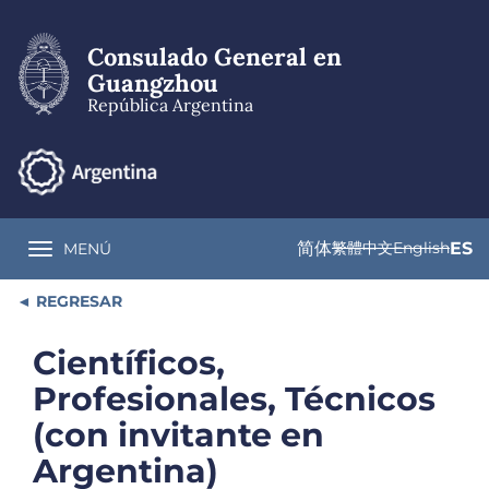
Pasar
al
Consulado General en
contenido
principal
Guangzhou
República Argentina
简体
繁體中文
English
ES
MENÚ
Toggle navigation
REGRESAR
Científicos,
Profesionales, Técnicos
(con invitante en
Argentina)