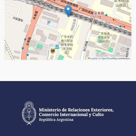
Leaflet
|
©
OpenStreetMap
contributors