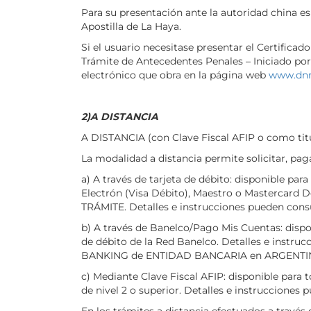
Para su presentación ante la autoridad china e
Apostilla de La Haya.
Si el usuario necesitase presentar el Certifica
Trámite de Antecedentes Penales – Iniciado por
electrónico que obra en la página web
www.dnre
2)A DISTANCIA
A DISTANCIA (con Clave Fiscal AFIP o como tit
La modalidad a distancia permite solicitar, pag
a) A través de tarjeta de débito: disponible pa
Electrón (Visa Débito), Maestro o Masterc
TRÁMITE. Detalles e instrucciones pueden consu
b) A través de Banelco/Pago Mis Cuentas: dispon
de débito de la Red Banelco. Detalles e instru
BANKING de ENTIDAD BANCARIA en ARGENTI
c) Mediante Clave Fiscal AFIP: disponible para 
de nivel 2 o superior. Detalles e instrucciones
En los trámites a distancia efectuados a través 