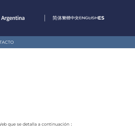
简体
繁體中文
ENGLISH
ES
TACTO
 Web que se detalla a continuación：