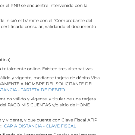
or el RNR se encuentre intervenido con la
de inició el trámite con el “Comprobante del
 certificado consular, validando el documento
tina)
totalmente online. Existen tres alternativas:
álido y vigente, mediante tarjeta de débito Visa
USIVAMENTE A NOMBRE DEL SOLICITANTE DEL
STANCIA - TARJETA DE DEBITO
ino válido y vigente, y titular de una tarjeta
web del PAGO MIS CUENTAS y/o sitio de HOME
o y vigente, y que cuente con Clave Fiscal AFIP
R:
CAP A DISTANCIA - CLAVE FISCAL
ertificado de Antecedentes Penales por internet,