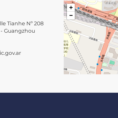
+
−
lle Tianhe Nº 208
he - Guangzhou
.gov.ar