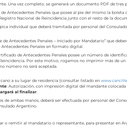
tante. Una vez completo, se generará un documento PDF de tres p
do de Antecedentes Penales que posee al pie del mismo la boleta
l Registro Nacional de Reincidencia junto con el resto de la doc
ópica individual que deberá tramitada por personal del Consulado
e de Antecedentes Penales – Iniciado por Mandatario” que deberá
 Antecedentes Penales en formato digital.
rtificado de Antecedentes Penales posee un número de identific
e Reincidencia. Por este motivo, rogamos no imprimir más de u
mo número no será aceptada.
ano a su lugar de residencia (consultar listado en
www.cancille
nte
: Autorización, con impresión digital del mandante colocada
argará al finalizar
.
les de ambas manos, deberá ser efectuada por personal del Con
onsulado Argentino.
r o remitir al mandatario o representante, para presentar en Ar