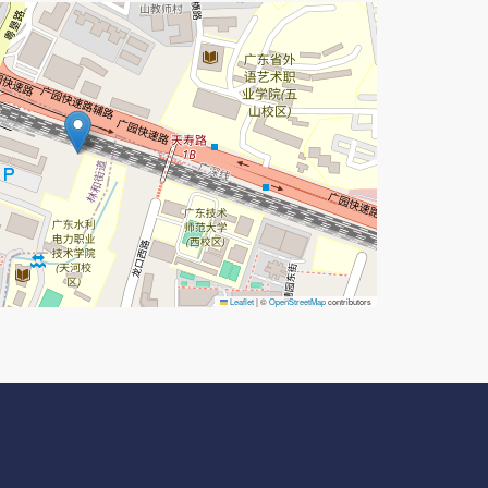
Leaflet
|
©
OpenStreetMap
contributors