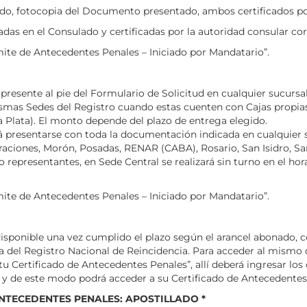
sado, fotocopia del Documento presentado, ambos certificados po
das en el Consulado y certificadas por la autoridad consular co
e de Antecedentes Penales – Iniciado por Mandatario”.
presente al pie del Formulario de Solicitud en cualquier sucurs
ismas Sedes del Registro cuando estas cuenten con Cajas propia
 Plata). El monto depende del plazo de entrega elegido.
rá presentarse con toda la documentación indicada en cualquier s
aciones, Morón, Posadas, RENAR (CABA), Rosario, San Isidro, San
 representantes, en Sede Central se realizará sin turno en el hor
e de Antecedentes Penales – Iniciado por Mandatario”.
 disponible una vez cumplido el plazo según el arancel abonado
ma del Registro Nacional de Reincidencia. Para acceder al mismo
tu Certificado de Antecedentes Penales”, allí deberá ingresar lo
” y de este modo podrá acceder a su Certificado de Antecedentes
ANTECEDENTES PENALES: APOSTILLADO *