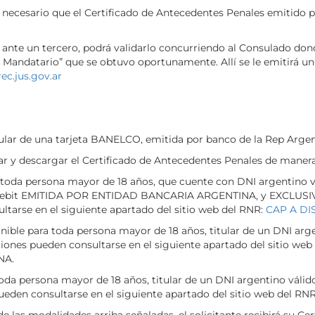
s necesario que el Certificado de Antecedentes Penales emitido p
do ante un tercero, podrá validarlo concurriendo al Consulado don
 Mandatario” que se obtuvo oportunamente. Allí se le emitirá un
c.jus.gov.ar
ular de una tarjeta BANELCO, emitida por banco de la Rep Argen
ar y descargar el Certificado de Antecedentes Penales de manera 
ra toda persona mayor de 18 años, que cuente con DNI argentino v
ard Debit EMITIDA POR ENTIDAD BANCARIA ARGENTINA, y EXCL
ltarse en el siguiente apartado del sitio web del RNR:
CAP A DI
ible para toda persona mayor de 18 años, titular de un DNI argent
cciones pueden consultarse en el siguiente apartado del sitio 
NA.
toda persona mayor de 18 años, titular de un DNI argentino válid
 pueden consultarse en el siguiente apartado del sitio web del RN
de las modalidades arriba señaladas, el solicitante recibirá su C