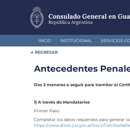
Pasar
al
contenido
Consulado General en Gu
principal
República Argentina
INICIO
INSTITUCIONAL
SERVICIOS C
REGRESAR
Antecedentes Penal
Dos 2 maneras a seguir para tramitar el Cert
1) A través de Mandatarios
Primer Paso:
Completar los datos requeridos para generar la
https://www.dnrec.jus.gov.ar/InicioTramite/defa