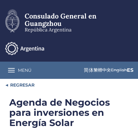
Pasar
al
Consulado General en
contenido
principal
Guangzhou
República Argentina
简体
繁體中文
English
ES
MENÚ
Toggle navigation
REGRESAR
Agenda de Negocios
para inversiones en
Energía Solar