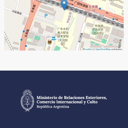
Leaflet
|
©
OpenStreetMap
contributors