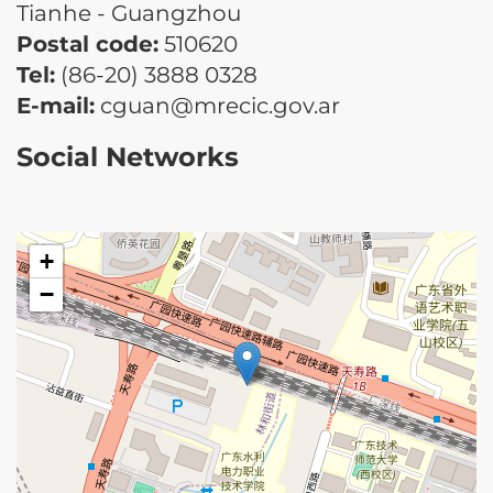
Tianhe - Guangzhou
Postal code:
510620
Tel:
(86-20) 3888 0328
E-mail:
cguan@mrecic.gov.ar
Social Networks
+
−