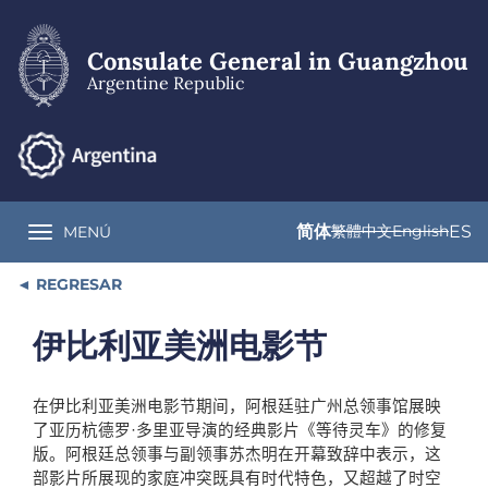
Skip
to
main
Consulate General in Guangzhou
content
Argentine Republic
简体
繁體中文
English
ES
MENÚ
Toggle navigation
REGRESAR
伊比利亚美洲电影节
在伊比利亚美洲电影节期间，阿根廷驻广州总领事馆展映
了亚历杭德罗
·
多里亚导演的经典影片《等待灵车》的修复
版。阿根廷总领事与副领事苏杰明在开幕致辞中表示，这
部影片所展现的家庭冲突既具有时代特色，又超越了时空