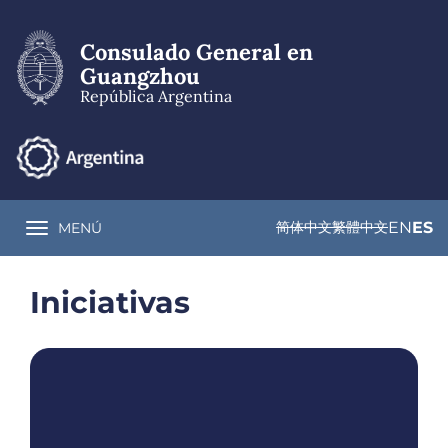
Pasar
al
Consulado General en
contenido
principal
Guangzhou
República Argentina
简体中文
繁體中文
EN
ES
MENÚ
Toggle navigation
Iniciativas